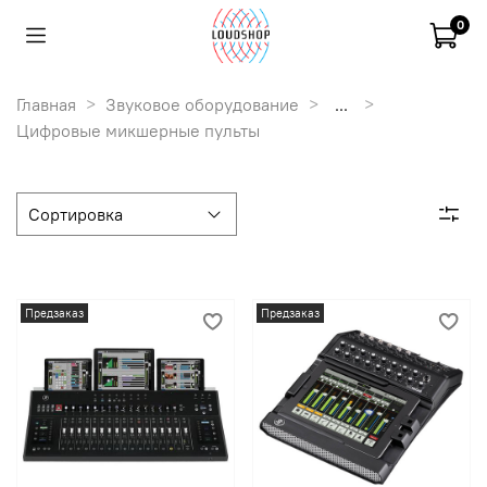
0
Главная
Звуковое оборудование
...
Цифровые микшерные пульты
Предзаказ
Предзаказ