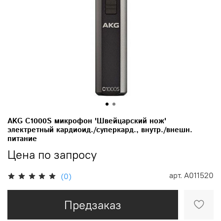
AKG C1000S микрофон 'Швейцарский нож'
электретный кардиоид./суперкард., внутр./внешн.
питание
Цена по запросу
арт.
A011520
(0)
Предзаказ