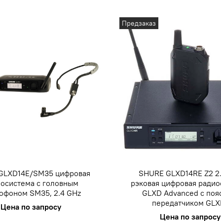
Предзаказ
GLXD14E/SM35 цифровая
SHURE GLXD14RE Z2 2
осистема с головным
рэковая цифровая ради
офоном SM35, 2.4 GHz
GLXD Advanced с по
передатчиком GLX
Цена по запросу
Цена по запросу