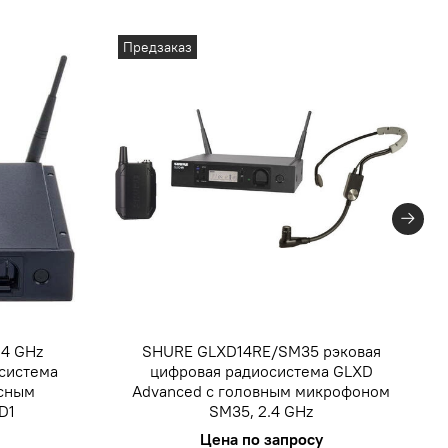
Предзаказ
.4 GHz
SHURE GLXD14RE/SM35 рэковая
осистема
цифровая радиосистема GLXD
ясным
Advanced с головным микрофоном
D1
SM35, 2.4 GHz
Цена по запросу