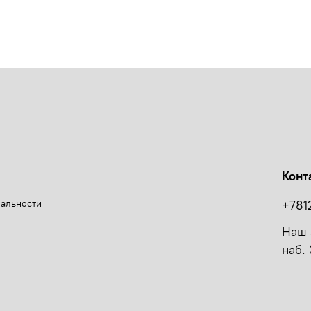
Конт
иальности
+781
Наш 
наб. 