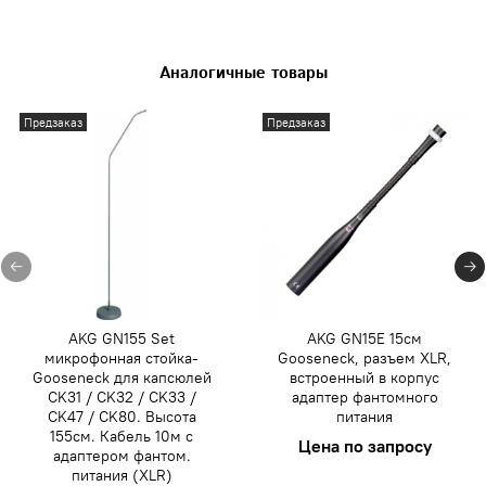
Аналогичные товары
Предзаказ
Предзаказ
AKG GN155 Set
AKG GN15E 15см
микрофонная стойка-
Gooseneck, разъем XLR,
Gooseneck для капсюлей
встроенный в корпус
CK31 / CK32 / CK33 /
адаптер фантомного
CK47 / CK80. Высота
питания
155см. Кабель 10м с
Цена по запросу
адаптером фантом.
питания (XLR)