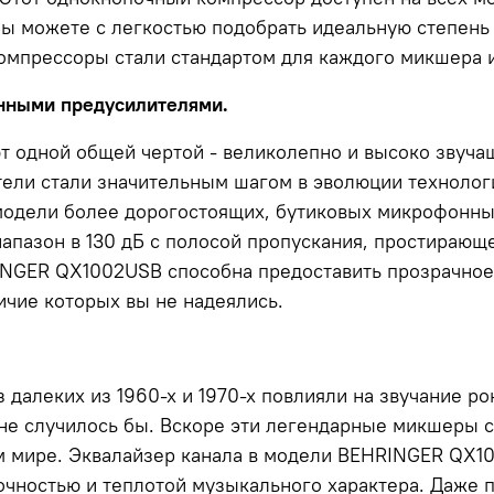
ы можете с легкостью подобрать идеальную степень 
мпрессоры стали стандартом для каждого микшера и
нными предусилителями.
 одной общей чертой - великолепно и высоко звуч
ли стали значительным шагом в эволюции технологи
 модели более дорогостоящих, бутиковых микрофонн
азон в 130 дБ с полосой пропускания, простирающей
INGER QX1002USB способна предоставить прозрачное,
ичие которых вы не надеялись.
 далеких из 1960-х и 1970-х повлияли на звучание ро
не случилось бы. Вскоре эти легендарные микшеры с
м мире. Эквалайзер канала в модели BEHRINGER QX10
чностью и теплотой музыкального характера. Даже п