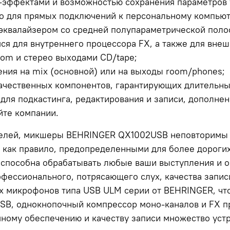
-эффектами и возможностью сохранения параметров 
o для прямых подключений к персональному компьют
 эквалайзером со средней полупараметрической поло
я для внутреннего процессора FX, а также для внеш
oom и стерео выходами CD/tape;
ния на mix (основной) или на выходы room/phones;
ачественных компонентов, гарантирующих длительны
ля подкастинга, редактирования и записи, дополне
йте компании.
телей, микшеры BEHRINGER QX1002USB неповторимы 
 как правило, предопределенными для более дороги
способна обрабатывать любые ваши выступления и о
ессионального, потрясающего слух, качества запис
 микрофонов типа USB ULM серии от BEHRINGER, что 
SB, однокнопочный компрессор моно-каналов и FX пр
ному обеспечению и качеству записи множество уст