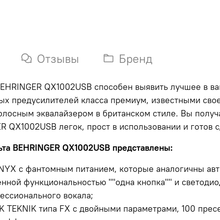
Отзывы
Бренд
 BEHRINGER QX1002USB способен выявить лучшее в ва
х предусилителей класса премиум, известными свое
олосным эквалайзером в британском стиле. Вы получ
R QX1002USB легок, прост в использовании и готов 
ьта BEHRINGER QX1002USB представлены:
NYX с фантомным питанием, которые аналогичны ав
нной функциональностью ""одна кнопка"" и светодио
ессионального вокала;
 TEKNIK типа FX с двойными параметрами, 100 пресе