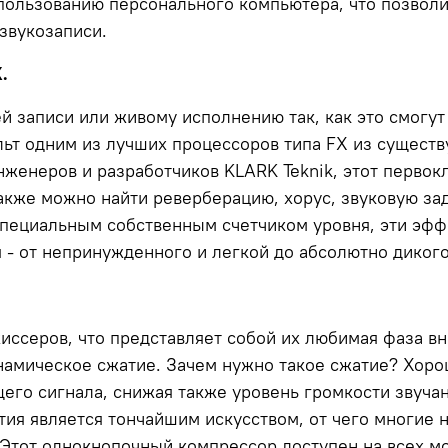
спользованию персонального компьютера, что позво
звукозаписи.
.
й записи или живому исполнению так, как это смогу
т одним из лучших процессоров типа FX из существ
женеров и разработчиков KLARK Teknik, этот перво
также можно найти реверберацию, хорус, звуковую за
специальным собственным счетчиком уровня, эти эф
 - от непринужденного и легкой до абсолютно дикого
ссеров, что представляет собой их любимая фаза вн
намическое сжатие. Зачем нужно такое сжатие? Хорош
его сигнала, снижая также уровень громкости звучан
тия является тончайшим искусством, от чего многие 
Этот однокнопочный компрессор доступен на всех мо