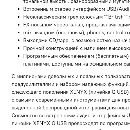
тональной высоты, разнообразными мульти
Встроенным стерео интерфейсом USB/Audi
Неоклассическим трехполосным ""British""
FX посылом через канал, предназначающимс
mix выходом (основным), phones, control r
Выходами CD/tape, с возможностью назначе
Прочной конструкцией с наличием высокок
Программным обеспечением (бесплатным) д
плагинами, доступными на официальном са
С миллионами довольных и лояльных пользова
предусилителями и набором надежных функций,
следующего поколения XENYX (линейка Q USB) 
с самыми современными инструментами для проф
выделенной беспроводной интеграции для новых
Совместно со встроенным аудио-интерфейсом U
линейки XENYX Q USB превосходят по программ