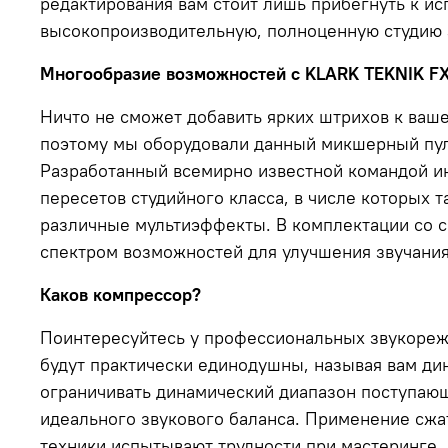
редактирования вам стоит лишь прибегнуть к и
высокопроизводительную, полноценную студию 
Многообразие возможностей с KLARK TEKNIK FX
Ничто не сможет добавить ярких штрихов к ваше
поэтому мы оборудовали данный микшерный пуль
Разработанный всемирно известной командой ин
пересетов студийного класса, в числе которых 
различные мультиэффекты. В комплектации со 
спектром возможностей для улучшения звучания
Каков компрессор?
Поинтересуйтесь у профессиональных звукорежи
будут практически единодушны, называя вам ди
ограничивать динамический диапазон поступающ
идеального звукового баланса. Применение сжа
техники испытывают трудности при мастеринге. 