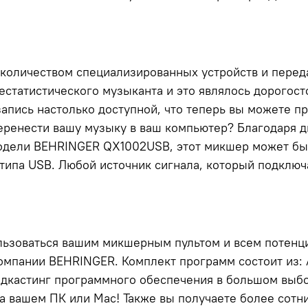
количеством специализированных устройств и переда
нестатистического музыканта и это являлось дорого
апись настолько доступной, что теперь вы можете пр
 перенести вашу музыку в ваш компьютер? Благодаря 
одели BEHRINGER QX1002USB, этот микшер может бы
 типа USB. Любой источник сигнала, который подключ
ользоваться вашим микшерным пультом и всем потенц
омпании BEHRINGER. Комплект программ состоит из: 
дкастинг программного обеспечения в большом выборе
а вашем ПК или Mac! Также вы получаете более сотн