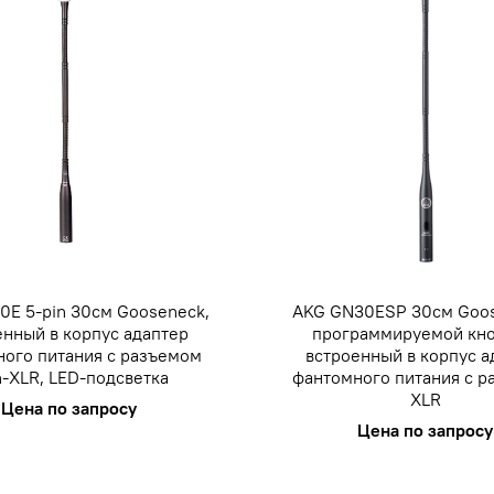
0E 5-pin 30см Gooseneck,
AKG GN30ESP 30см Goos
енный в корпус адаптер
программируемой кно
ого питания с разъемом
встроенный в корпус а
n-XLR, LED-подсветка
фантомного питания с 
XLR
Цена по запросу
Цена по запросу