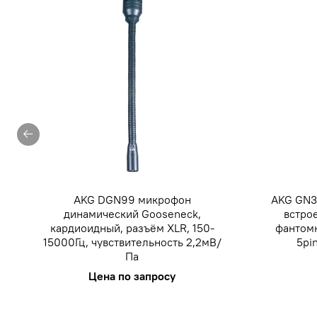
AKG DGN99 микрофон
AKG GN3
динамический Gooseneck,
встро
кардиоидный, разъём XLR, 150-
фантомн
15000Гц, чувствительность 2,2мВ/
5pi
Па
Цена по запросу