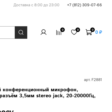
Доставка с 8:00 до 23:00
+7 (812) 309-07-66
0
0
0
0 ₽
арт.
F2881
й конференционный микрофон,
азъём 3,5мм stereo jack, 20-20000Гц,
росу