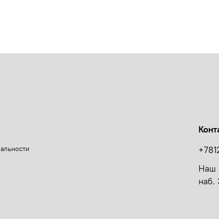
Конт
иальности
+781
Наш 
наб. 