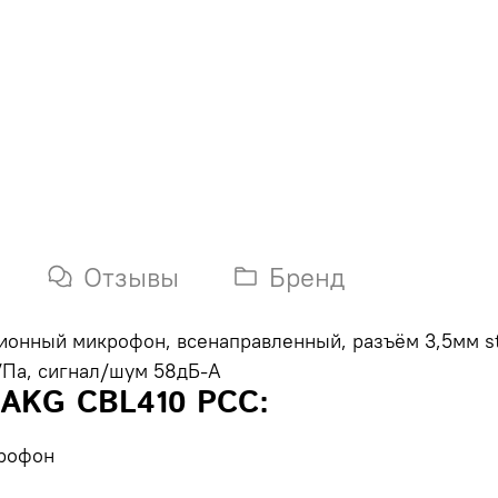
Отзывы
Бренд
нный микрофон, всенаправленный, разъём 3,5мм ster
/Па, сигнал/шум 58дБ-А
 AKG CBL410 PCC:
рофон