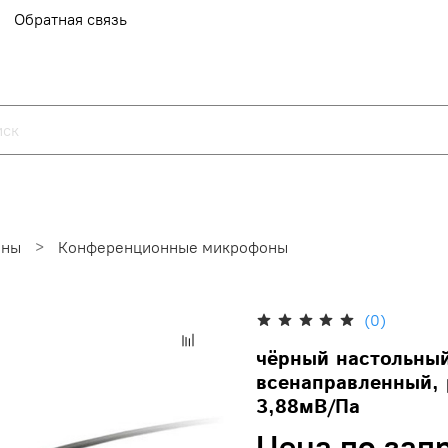
Обратная связь
оны
Конференционные микрофоны
(0)
чёрный настольны
всенаправленный, р
3,88мВ/Па
Цена по зап