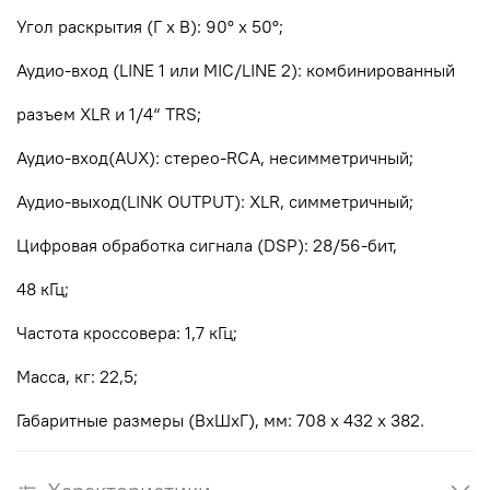
Угол раскрытия (Г х В): 90° х 50°;
Аудио-вход (LINE 1 или MIC/LINE 2): комбинированный
разъем XLR и 1/4“ TRS;
Аудио-вход(AUX): стерео-RCA, несимметричный;
Аудио-выход(LINK OUTPUT): XLR, симметричный;
Цифровая обработка сигнала (DSP): 28/56-бит,
48 кГц;
Частота кроссовера: 1,7 кГц;
Масса, кг: 22,5;
Габаритные размеры (ВхШхГ), мм: 708 х 432 х 382.