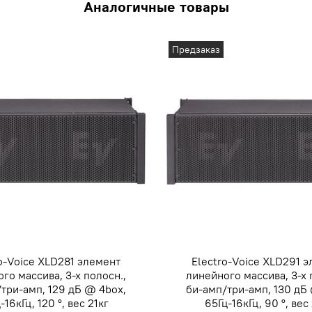
Аналогичные товары
Предзаказ
o-Voice XLD281 элемент
Electro-Voice XLD291 
го массива, 3-х полосн.,
линейного массива, 3-х 
три-амп, 129 дБ @ 4box,
би-амп/три-амп, 130 дБ
-16кГц, 120 °, вес 21кг
65Гц-16кГц, 90 °, вес