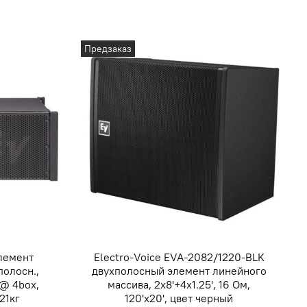
Предзаказ
элемент
Electro-Voice EVA-2082/1220-BLK
полосн.,
двухполосный элемент линейного
 @ 4box,
массива, 2x8'+4x1.25', 16 Ом,
 21кг
120'x20', цвет черный