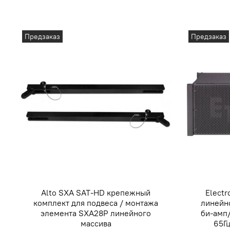
Предзаказ
Предзаказ
Alto SXA SAT-HD крепежный
Electr
комплект для подвеса / монтажа
линейно
элемента SXA28P линейного
би-амп/
массива
65Гц