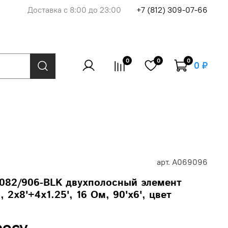
Доставка с 8:00 до 23:00
+7 (812) 309-07-66
0
0
0
0 ₽
арт.
A069096
-2082/906-BLK двухполосный элемент
 2x8'+4x1.25', 16 Ом, 90'x6', цвет
росу