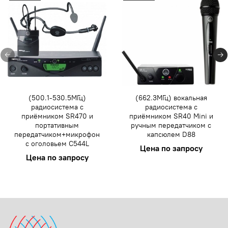
(500.1-530.5МГц)
(662.3МГц) вокальная
радиосистема с
радиосистема с
приёмником SR470 и
приёмником SR40 Mini и
портативным
ручным передатчиком с
передатчиком+микрофон
капсюлем D88
с оголовьем C544L
Цена по запросу
Цена по запросу