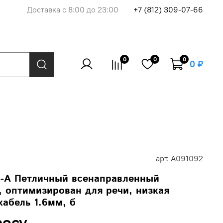
Доставка с 8:00 до 23:00
+7 (812) 309-07-66
0
0
0
0 ₽
арт.
A091092
-A Петличный всенаправленный
, оптимизирован для речи, низкая
кабель 1.6мм, б
росу