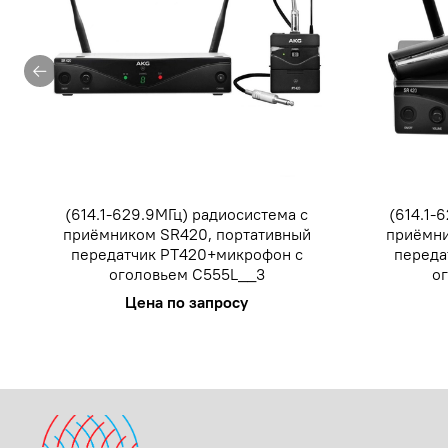
(614.1-629.9МГц) радиосистема с
(614.1-
приёмником SR420, портативный
приёмни
передатчик PT420+микрофон с
переда
оголовьем C555L__3
о
Цена по запросу