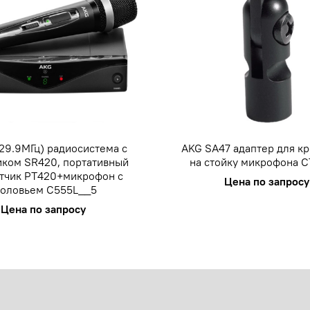
629.9МГц) радиосистема с
AKG SA47 адаптер для к
ком SR420, портативный
на стойку микрофона C
тчик PT420+микрофон с
Цена по запросу
головьем C555L__5
Цена по запросу