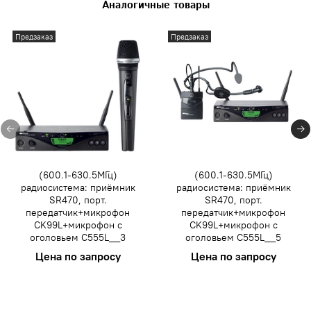
Аналогичные товары
Предзаказ
Предзаказ
(600.1-630.5МГц)
(600.1-630.5МГц)
радиосистема: приёмник
радиосистема: приёмник
SR470, порт.
SR470, порт.
передатчик+микрофон
передатчик+микрофон
СK99L+микрофон с
СK99L+микрофон с
оголовьем C555L__3
оголовьем C555L__5
Цена по запросу
Цена по запросу