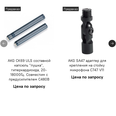
Предзаказ
Предзаказ
AKG CK69 ULS составной
AKG SA47 адаптер для
капсюль "пушка",
крепления на стойку
гиперкардиоида, 20-
микрофона C747 V11
18000Гц. Совместим с
Цена по запросу
предусилителем C480B
Цена по запросу