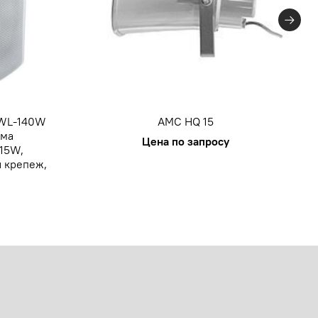
 WL-140W
AMC HQ 15
ема
Цена по запросу
 15W,
 крепеж,