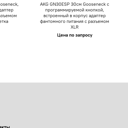
oseneck,
AKG GN30ESP 30см Gooseneck с
даптер
программируемой кнопкой,
разъемом
встроенный в корпус адаптер
етка
фантомного питания с разъемом
XLR
Цена по запросу
акты