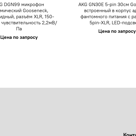
G DGN99 микрофон
AKG GN30E 5-pin 30см Go
мический Gooseneck,
встроенный в корпус а
идный, разъём XLR, 150-
фантомного питания с 
 чувствительность 2,2мВ/
5pin-XLR, LED-подсв
Па
Цена по запросу
Цена по запросу
Конт