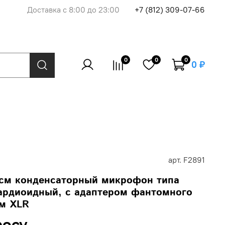
Доставка с 8:00 до 23:00
+7 (812) 309-07-66
0
0
0
0 ₽
арт.
F2891
см конденсаторный микрофон типа
ардиоидный, с адаптером фантомного
ом XLR
росу