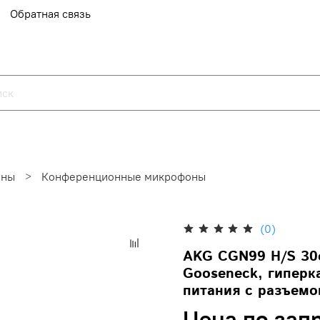
Обратная связь
оны
Конференционные микрофоны
(0)
AKG CGN99 H/S 30
Gooseneck, гиперк
питания с разъем
Цена по зап