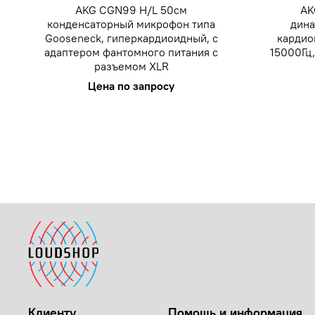
AKG CGN99 H/L 50см
AK
конденсаторный микрофон типа
дина
Gooseneck, гиперкардиоидный, с
кардио
адаптером фантомного питания с
15000Гц,
разъемом XLR
Цена по запросу
Клиенту
Помощь и информация