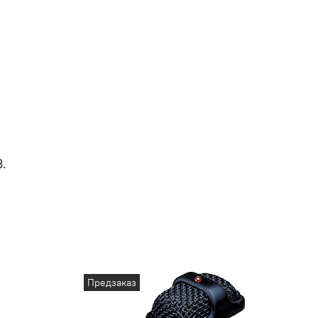
.
Предзаказ