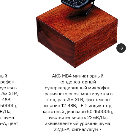
ный
AKG MB4 миниатюрный
крофон
конденсаторный
руется в
суперкардиоидный микрофон
зъём XLR,
граничного слоя, монтируется в
-48В,
стол, разъём XLR, фантомное
15000Гц,
питание 12-48В, LED-индикатор,
В/Па,
частотный диапазон 50-15000Гц,
ь шума
чувствительность 22мВ/Па,
-А, цвет
эквивалентный уровень шума
22дБ-А, сигнал/шум 7