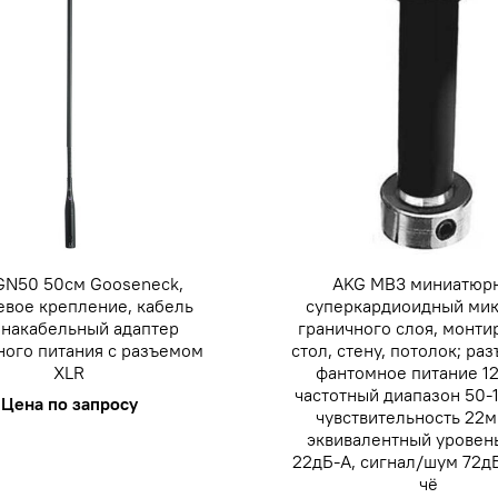
GN50 50см Gooseneck,
AKG MB3 миниатюр
евое крепление, кабель
суперкардиоидный ми
, накабельный адаптер
граничного слоя, монти
ого питания с разъемом
стол, стену, потолок; ра
XLR
фантомное питание 12
частотный диапазон 50-
Цена по запросу
чувствительность 22м
эквивалентный уровен
22дБ-А, сигнал/шум 72дБ
чё