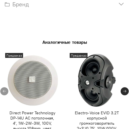
Бренд
Аналогичные товары
Предзаказ
Предзаказ
Direct Power Technology
Electro-Voice EVID 3.2T
DP-14U АС потолочная,
корпусной
4', 1W-2W-3W, 100V,
громкоговоритель
высота 108mm, цвет
2x3'/0,75', 10W/100V,