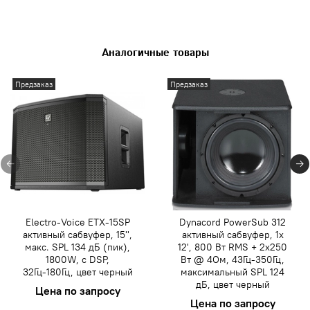
Аналогичные товары
Предзаказ
Предзаказ
Electro-Voice ETX-15SP
Dynacord PowerSub 312
активный сабвуфер, 15'',
активный сабвуфер, 1x
макс. SPL 134 дБ (пик),
12', 800 Вт RMS + 2x250
1800W, c DSP,
Вт @ 4Ом, 43Гц-350Гц,
32Гц-180Гц, цвет черный
максимальный SPL 124
дБ, цвет черный
Цена по запросу
Цена по запросу