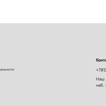
Конт
иальности
+781
Наш 
наб. 