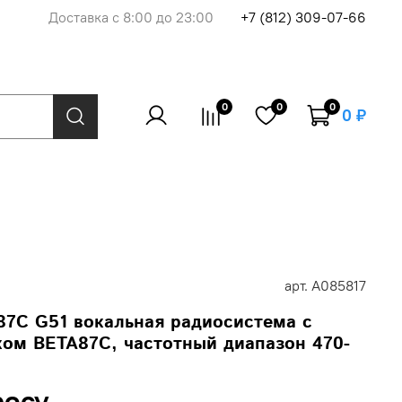
Доставка с 8:00 до 23:00
+7 (812) 309-07-66
0
0
0
0 ₽
арт.
A085817
7C G51 вокальная радиосистема с
ом BETA87C, частотный диапазон 470-
росу