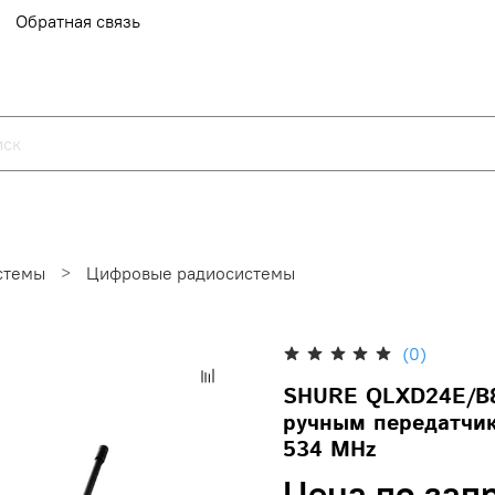
Обратная связь
стемы
Цифровые радиосистемы
(0)
SHURE QLXD24E/B8
ручным передатчик
534 MHz
Цена по зап