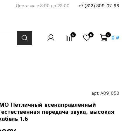
Доставка с 8:00 до 23:00
+7 (812) 309-07-66
0
0
0
0 ₽
арт.
A091050
MO Петличный всенаправленный
 естественная передача звука, высокая
кабель 1.6
росу