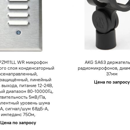
PZM11LL WR микрофон
AKG SA63 держатель
ого слоя конденсаторный
радиомикрофонов, диам
всенаправленный,
37мм
озащищённый, линейный
Цена по запросу
 выхода, питание 12-24В,
ый диапазон 80-10000Гц,
твительность 5мВ/Па,
алентный уровень шума
А, сигнал/шум 68дБ-А,
импеданс 75Ом,
Цена по запросу