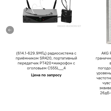
(614.1-629.9МГц) радиосистема с
AKG 
приёмником SR420, портативный
граничн
передатчик PT420+микрофон с
оголовьем C555L__4
погод
уровень
Цена по запросу
частотн
чувс
эквив
26дБ-