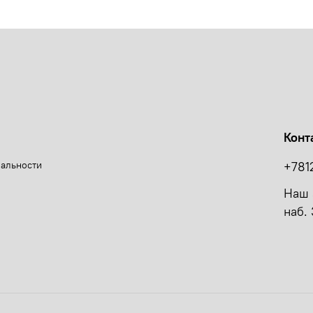
Конт
иальности
+781
Наш 
наб. 